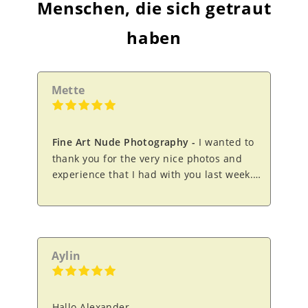
Menschen, die sich getraut
haben
Mette
Fine Art Nude Photography
I wanted to
thank you for the very nice photos and
experience that I had with you last week.
It takes a bit of courage to decide to have
erotic pictures taken when it is for the
first time. And with no knowledge about
where to go or how to do it, it was even
harder to decide. Your web-site is
Aylin
however, excellent, as it gives the
impression of professional and stylish
photos as well as comfortable atmosphere,
Hallo Alexander,